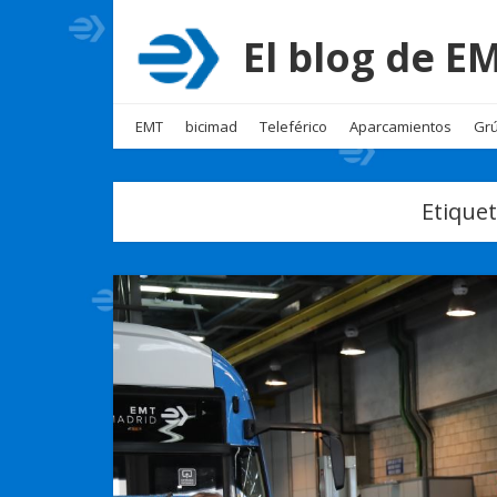
El blog de 
EMT
bicimad
Teleférico
Aparcamientos
Grú
Etique