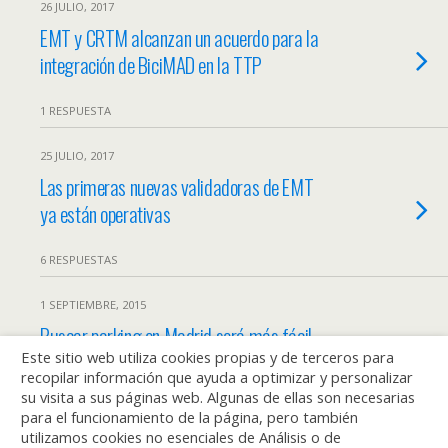
26 JULIO, 2017
EMT y CRTM alcanzan un acuerdo para la
integración de BiciMAD en la TTP
1 RESPUESTA
25 JULIO, 2017
Las primeras nuevas validadoras de EMT
ya están operativas
6 RESPUESTAS
1 SEPTIEMBRE, 2015
Buscar parking en Madrid será más fácil
Este sitio web utiliza cookies propias y de terceros para
con la nueva ‘app’ creada por la EMT
recopilar información que ayuda a optimizar y personalizar
su visita a sus páginas web. Algunas de ellas son necesarias
SIN RESPUESTA
para el funcionamiento de la página, pero también
utilizamos cookies no esenciales de Análisis o de