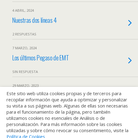
4 ABRIL, 2024
Nuestras dos líneas 4
2 RESPUESTAS
7 MARZO, 2024
Los últimos Pegaso de EMT
SIN RESPUESTA
29 MARZO, 2023
Este sitio web utiliza cookies propias y de terceros para
El Pegaso 6050, el ‘autobús del futuro’
recopilar información que ayuda a optimizar y personalizar
su visita a sus páginas web. Algunas de ellas son necesarias
3 RESPUESTAS
para el funcionamiento de la página, pero también
utilizamos cookies no esenciales de Análisis o de
personalización. Para más información sobre las cookies
Cargar Más Marcados De Esta Manera…
utilizadas y sobre cómo revocar su consentimiento, visite la
Política de Cookies