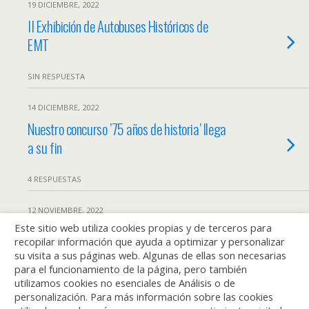
19 DICIEMBRE, 2022
II Exhibición de Autobuses Históricos de
EMT
SIN RESPUESTA
14 DICIEMBRE, 2022
Nuestro concurso ’75 años de historia’ llega
a su fin
4 RESPUESTAS
12 NOVIEMBRE, 2022
Este sitio web utiliza cookies propias y de terceros para
75 Años EMT
recopilar información que ayuda a optimizar y personalizar
su visita a sus páginas web. Algunas de ellas son necesarias
SIN RESPUESTA
para el funcionamiento de la página, pero también
utilizamos cookies no esenciales de Análisis o de
personalización. Para más información sobre las cookies
Cargar Más Marcados De Esta Manera…