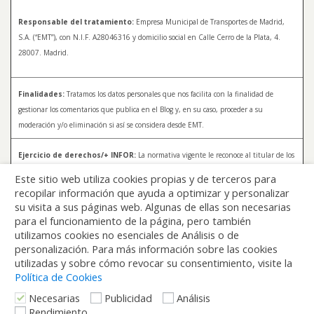
Responsable del tratamiento:
Empresa Municipal de Transportes de Madrid,
S.A. (“EMT”), con N.I.F. A28046316 y domicilio social en Calle Cerro de la Plata, 4.
28007. Madrid.
Finalidades:
Tratamos los datos personales que nos facilita con la finalidad de
gestionar los comentarios que publica en el Blog y, en su caso, proceder a su
moderación y/o eliminación si así se considera desde EMT.
Ejercicio de derechos/+ INFOR:
La normativa vigente le reconoce al titular de los
datos distintos derechos, entre los que se encuentran, el derecho a acceder, a
Este sitio web utiliza cookies propias y de terceros para
rectificar y a solicitar la supresión de sus datos. Para más información sobre el
recopilar información que ayuda a optimizar y personalizar
tratamiento de sus datos y la forma en que puede ejercer sus derechos, consulte la
su visita a sus páginas web. Algunas de ellas son necesarias
Política de Privacidad de Blog EMT, disponible en:
blog.emtmadrid.es/politica-de-
para el funcionamiento de la página, pero también
privacidad
utilizamos cookies no esenciales de Análisis o de
personalización. Para más información sobre las cookies
utilizadas y sobre cómo revocar su consentimiento, visite la
Política de Cookies
Necesarias
Publicidad
Análisis
Rendimiento
Volver arriba