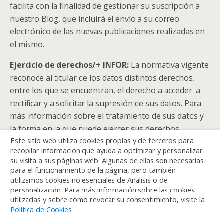
facilita con la finalidad de gestionar su suscripción a
nuestro Blog, que incluirá el envío a su correo
electrónico de las nuevas publicaciones realizadas en
el mismo.
Ejercicio de derechos/+ INFOR:
La normativa vigente
reconoce al titular de los datos distintos derechos,
entre los que se encuentran, el derecho a acceder, a
rectificar y a solicitar la supresión de sus datos. Para
más información sobre el tratamiento de sus datos y
la forma en la que puede ejercer sus derechos,
Este sitio web utiliza cookies propias y de terceros para
consulte la Política de Privacidad de Blog EMT,
recopilar información que ayuda a optimizar y personalizar
disponible en:
blog.emtmadrid.es/politica-de-
su visita a sus páginas web. Algunas de ellas son necesarias
privacidad
para el funcionamiento de la página, pero también
utilizamos cookies no esenciales de Análisis o de
personalización. Para más información sobre las cookies
utilizadas y sobre cómo revocar su consentimiento, visite la
Política de Cookies