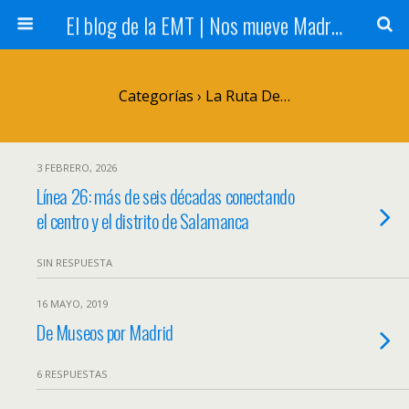
El blog de la EMT | Nos mueve Madrid
Categorías ›
La Ruta De…
3 FEBRERO, 2026
Línea 26: más de seis décadas conectando
el centro y el distrito de Salamanca
SIN RESPUESTA
16 MAYO, 2019
De Museos por Madrid
6 RESPUESTAS