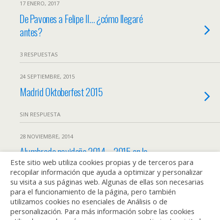
17 ENERO, 2017
De Pavones a Felipe II… ¿cómo llegaré
antes?
3 RESPUESTAS
24 SEPTIEMBRE, 2015
Madrid Oktoberfest 2015
SIN RESPUESTA
28 NOVIEMBRE, 2014
Alumbrado navideño 2014 – 2015 en la
Este sitio web utiliza cookies propias y de terceros para
ciudad de Madrid.
recopilar información que ayuda a optimizar y personalizar
su visita a sus páginas web. Algunas de ellas son necesarias
3 RESPUESTAS
para el funcionamiento de la página, pero también
utilizamos cookies no esenciales de Análisis o de
personalización. Para más información sobre las cookies
Cargar Más De Esta Categoría…