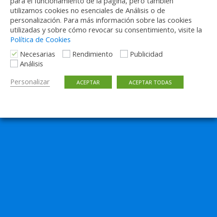
para el funcionamiento de la página, pero también
“El Cabrero” de EMT de Madrid.
utilizamos cookies no esenciales de Análisis o de
personalización. Para más información sobre las cookies
2 RESPUESTAS
utilizadas y sobre cómo revocar su consentimiento, visite la
Política de Cookies
Necesarias
Rendimiento
Publicidad
Análisis
Volver arriba
Personalizar
ACEPTAR
ACEPTAR TODAS
Móvil
Escritorio