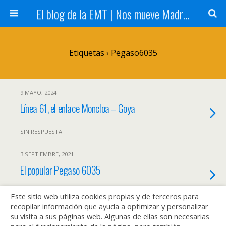
El blog de la EMT | Nos mueve Madrid
Etiquetas › Pegaso6035
9 MAYO, 2024
Línea 61, el enlace Moncloa – Goya
SIN RESPUESTA
3 SEPTIEMBRE, 2021
El popular Pegaso 6035
3 RESPUESTAS
Este sitio web utiliza cookies propias y de terceros para
recopilar información que ayuda a optimizar y personalizar
su visita a sus páginas web. Algunas de ellas son necesarias
22 ENERO, 2014