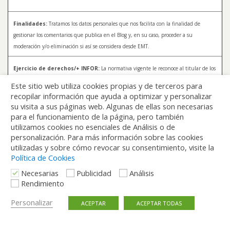
Finalidades:
Tratamos los datos personales que nos facilita con la finalidad de
gestionar los comentarios que publica en el Blog y, en su caso, proceder a su
moderación y/o eliminación si así se considera desde EMT.
Ejercicio de derechos/+ INFOR:
La normativa vigente le reconoce al titular de los
datos distintos derechos, entre los que se encuentran, el derecho a acceder, a
Este sitio web utiliza cookies propias y de terceros para
rectificar y a solicitar la supresión de sus datos. Para más información sobre el
recopilar información que ayuda a optimizar y personalizar
tratamiento de sus datos y la forma en que puede ejercer sus derechos, consulte la
su visita a sus páginas web. Algunas de ellas son necesarias
Política de Privacidad de Blog EMT, disponible en:
blog.emtmadrid.es/politica-de-
para el funcionamiento de la página, pero también
privacidad
utilizamos cookies no esenciales de Análisis o de
personalización. Para más información sobre las cookies
utilizadas y sobre cómo revocar su consentimiento, visite la
Política de Cookies
Necesarias
Publicidad
Análisis
Rendimiento
Volver arriba
Personalizar
ACEPTAR
ACEPTAR TODAS
Móvil
Escritorio