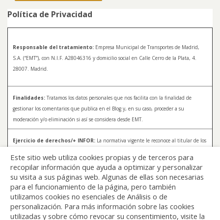
Política de Privacidad
Responsable del tratamiento:
Empresa Municipal de Transportes de Madrid,
S.A. (“EMT”), con N.I.F. A28046316 y domicilio social en Calle Cerro de la Plata, 4.
28007. Madrid.
Finalidades:
Tratamos los datos personales que nos facilita con la finalidad de
gestionar los comentarios que publica en el Blog y, en su caso, proceder a su
moderación y/o eliminación si así se considera desde EMT.
Ejercicio de derechos/+ INFOR:
La normativa vigente le reconoce al titular de los
datos distintos derechos, entre los que se encuentran, el derecho a acceder, a
Este sitio web utiliza cookies propias y de terceros para
rectificar y a solicitar la supresión de sus datos. Para más información sobre el
recopilar información que ayuda a optimizar y personalizar
tratamiento de sus datos y la forma en que puede ejercer sus derechos, consulte la
su visita a sus páginas web. Algunas de ellas son necesarias
Política de Privacidad de Blog EMT, disponible en:
blog.emtmadrid.es/politica-de-
para el funcionamiento de la página, pero también
privacidad
utilizamos cookies no esenciales de Análisis o de
personalización. Para más información sobre las cookies
utilizadas y sobre cómo revocar su consentimiento, visite la