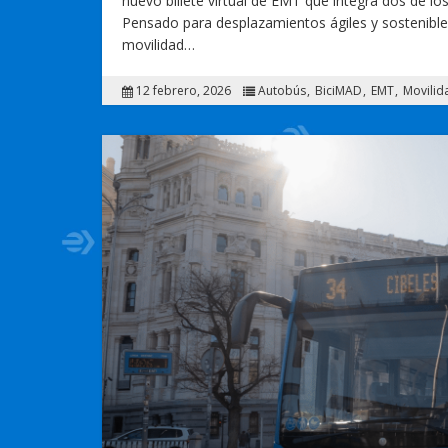
nuevo billete virtual de EMT que integra dos de lo
Pensado para desplazamientos ágiles y sostenibles,
movilidad…
12 febrero, 2026
Autobús
BiciMAD
EMT
Movilid