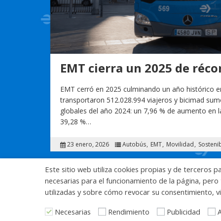
EMT cierra un 2025 de réco
EMT cerró en 2025 culminando un año histórico e
transportaron 512.028.994 viajeros y bicimad sum
globales del año 2024: un 7,96 % de aumento en l
39,28 %…
23 enero, 2026
Autobús
EMT
Movilidad
Sosteni
Este sitio web utiliza cookies propias y de terceros p
Paginación de entradas
1
2
…
10
necesarias para el funcionamiento de la página, pero 
utilizadas y sobre cómo revocar su consentimiento, vi
Necesarias
Rendimiento
Publicidad
A