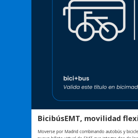
BicibúsEMT, movilidad flexi
Moverse por Madrid combinando autobús y bicicleta