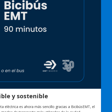
ble y sostenible
 eléctrica es ahora más sencillo gracias a BicibúsEMT, el