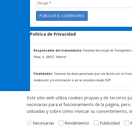
Política de Privacidad
Responsable del tratamiento:
Empresa Municipal de Transportes de 
Plata, 4. 28007. Madrid.
Finalidades:
Tratamos los datos personales que nos facilita con la final
moderación y/o eliminación si así se considera desde EMT.
Ejercicio de derechos/+ INFOR:
La normativa vigente le reconoce al 
Este sitio web utiliza cookies propias y de terceros p
acceder, a rectificar y a solicitar la supresión de sus datos. Para más in
necesarias para el funcionamiento de la página, pero 
derechos, consulte la Política de Privacidad de Blog EMT, disponible en:
utilizadas y sobre cómo revocar su consentimiento, vi
Necesarias
Rendimiento
Publicidad
A