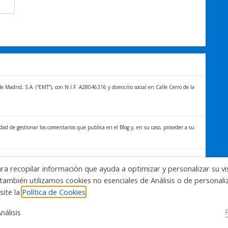
Madrid, S.A. (“EMT”), con N.I.F. A28046316 y domicilio social en Calle Cerro de la
idad de gestionar los comentarios que publica en el Blog y, en su caso, proceder a su
titular de los datos distintos derechos, entre los que se encuentran, el derecho a
ara recopilar información que ayuda a optimizar y personalizar su vi
formación sobre el tratamiento de sus datos y la forma en que puede ejercer sus
también utilizamos cookies no esenciales de Análisis o de personal
blog.emtmadrid.es/politica-de-privacidad
site la
Política de Cookies
nálisis