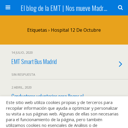
El blog de la EMT | Nos mueve Madrid
Etiquetas › Hospital 12 De Octubre
14 JULIO, 2020
EMT Smart Bus Madrid
SIN RESPUESTA
2 ABRIL, 2020
Conductores voluntarios para llegar al
Este sitio web utiliza cookies propias y de terceros para
Infanta Leonor, la Clínica Navarra y el 12 de
recopilar información que ayuda a optimizar y personalizar
Octubre
su visita a sus páginas web. Algunas de ellas son necesarias
para el funcionamiento de la página, pero también
utilizamos cookies no esenciales de Análisis o de
8 RESPUESTAS