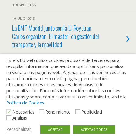
4 RESPUESTAS
10 JULIO, 2013
La EMT Madrid junto con la U. Rey Juan
Carlos organizan “El máster” en gestión del
transporte y la movilidad
3 RESPUESTAS
Este sitio web utiliza cookies propias y de terceros para
recopilar información que ayuda a optimizar y personalizar
su visita a sus páginas web. Algunas de ellas son necesarias
28 DICIEMBRE, 2012
para el funcionamiento de la página, pero también
Los Santos Inocentes tienen historia
utilizamos cookies no esenciales de Análisis o de
personalización. Para más información sobre las cookies
SIN RESPUESTA
utilizadas y sobre cómo revocar su consentimiento, visite la
Política de Cookies
Necesarias
Rendimiento
Publicidad
Análisis
Volver arriba
Personalizar
ACEPTAR
ACEPTAR TODAS
Móvil
Escritorio