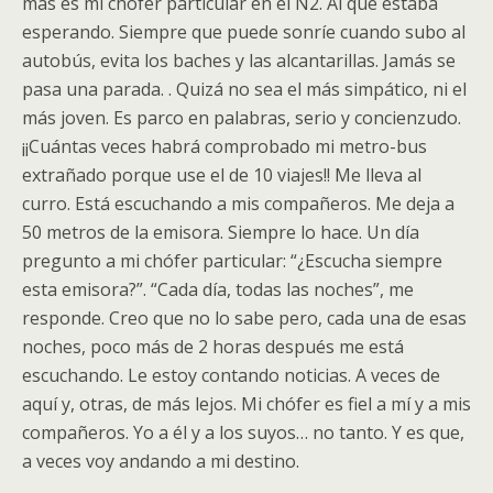
más es mi chófer particular en el N2. Al que estaba
esperando. Siempre que puede sonríe cuando subo al
autobús, evita los baches y las alcantarillas. Jamás se
pasa una parada. . Quizá no sea el más simpático, ni el
más joven. Es parco en palabras, serio y concienzudo.
¡¡Cuántas veces habrá comprobado mi metro-bus
extrañado porque use el de 10 viajes!! Me lleva al
curro. Está escuchando a mis compañeros. Me deja a
50 metros de la emisora. Siempre lo hace. Un día
pregunto a mi chófer particular: “¿Escucha siempre
esta emisora?”. “Cada día, todas las noches”, me
responde. Creo que no lo sabe pero, cada una de esas
noches, poco más de 2 horas después me está
escuchando. Le estoy contando noticias. A veces de
aquí y, otras, de más lejos. Mi chófer es fiel a mí y a mis
compañeros. Yo a él y a los suyos… no tanto. Y es que,
a veces voy andando a mi destino.