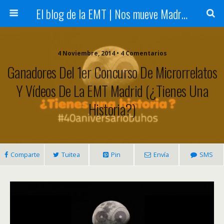
El blog de la EMT | Nos mueve Madrid
4 Noviembre, 2014 • 4 Comentarios
Ganadores Del 1er Concurso De Microrrelatos
Y Vídeos De La EMT Madrid (¿Tienes Una
Historia?)
Comparte
Tuitea
Pin
Envía
SMS