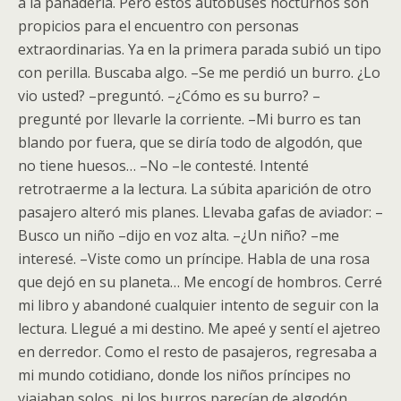
a la panadería. Pero estos autobuses nocturnos son
propicios para el encuentro con personas
extraordinarias. Ya en la primera parada subió un tipo
con perilla. Buscaba algo. –Se me perdió un burro. ¿Lo
vio usted? –preguntó. –¿Cómo es su burro? –
pregunté por llevarle la corriente. –Mi burro es tan
blando por fuera, que se diría todo de algodón, que
no tiene huesos… –No –le contesté. Intenté
retrotraerme a la lectura. La súbita aparición de otro
pasajero alteró mis planes. Llevaba gafas de aviador: –
Busco un niño –dijo en voz alta. –¿Un niño? –me
interesé. –Viste como un príncipe. Habla de una rosa
que dejó en su planeta… Me encogí de hombros. Cerré
mi libro y abandoné cualquier intento de seguir con la
lectura. Llegué a mi destino. Me apeé y sentí el ajetreo
en derredor. Como el resto de pasajeros, regresaba a
mi mundo cotidiano, donde los niños príncipes no
viajaban solos, ni los burros parecían de algodón.