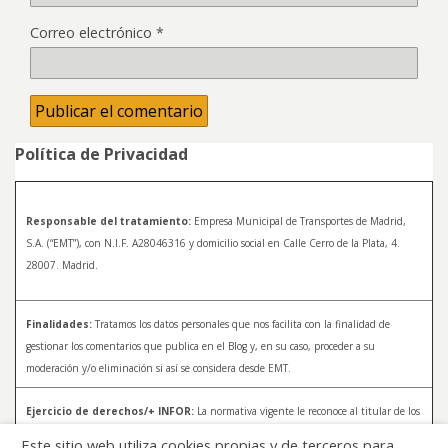
Correo electrónico
*
Política de Privacidad
Responsable del tratamiento:
Empresa Municipal de Transportes de Madrid,
S.A. (“EMT”), con N.I.F. A28046316 y domicilio social en Calle Cerro de la Plata, 4.
28007. Madrid.
Finalidades:
Tratamos los datos personales que nos facilita con la finalidad de
gestionar los comentarios que publica en el Blog y, en su caso, proceder a su
moderación y/o eliminación si así se considera desde EMT.
Ejercicio de derechos/+ INFOR:
La normativa vigente le reconoce al titular de los
datos distintos derechos, entre los que se encuentran, el derecho a acceder, a
Este sitio web utiliza cookies propias y de terceros para