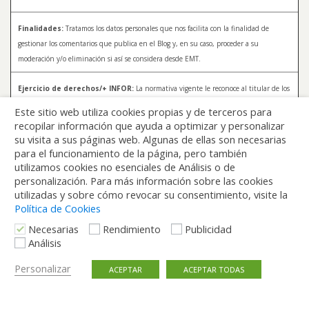
Finalidades:
Tratamos los datos personales que nos facilita con la finalidad de
gestionar los comentarios que publica en el Blog y, en su caso, proceder a su
moderación y/o eliminación si así se considera desde EMT.
Ejercicio de derechos/+ INFOR:
La normativa vigente le reconoce al titular de los
datos distintos derechos, entre los que se encuentran, el derecho a acceder, a
Este sitio web utiliza cookies propias y de terceros para
rectificar y a solicitar la supresión de sus datos. Para más información sobre el
recopilar información que ayuda a optimizar y personalizar
tratamiento de sus datos y la forma en que puede ejercer sus derechos, consulte la
su visita a sus páginas web. Algunas de ellas son necesarias
Política de Privacidad de Blog EMT, disponible en:
blog.emtmadrid.es/politica-de-
para el funcionamiento de la página, pero también
privacidad
utilizamos cookies no esenciales de Análisis o de
personalización. Para más información sobre las cookies
utilizadas y sobre cómo revocar su consentimiento, visite la
Política de Cookies
Necesarias
Rendimiento
Publicidad
Análisis
Volver arriba
Personalizar
ACEPTAR
ACEPTAR TODAS
Móvil
Escritorio