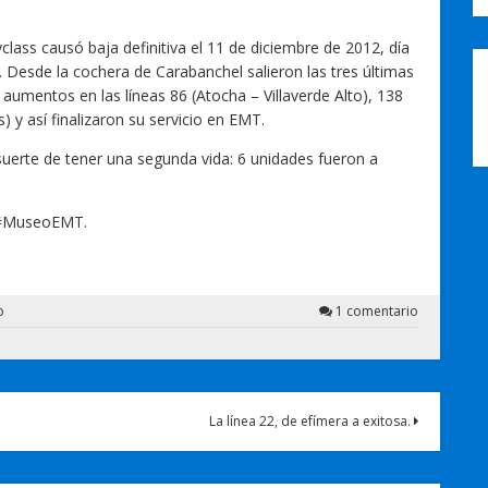
yclass causó baja definitiva el 11 de diciembre de 2012, día
z. Desde la cochera de Carabanchel salieron las tres últimas
 aumentos en las líneas 86 (Atocha – Villaverde Alto), 138
 y así finalizaron su servicio en EMT.
 suerte de tener una segunda vida: 6 unidades fueron a
l #MuseoEMT.
o
1 comentario
La línea 22, de efímera a exitosa.