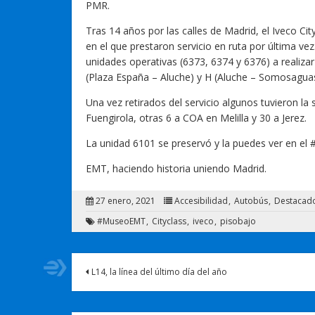
PMR.
Tras 14 años por las calles de Madrid, el Iveco Cit
en el que prestaron servicio en ruta por última ve
unidades operativas (6373, 6374 y 6376) a realizar
(Plaza España – Aluche) y H (Aluche – Somosaguas)
Una vez retirados del servicio algunos tuvieron la
Fuengirola, otras 6 a COA en Melilla y 30 a Jerez.
La unidad 6101 se preservó y la puedes ver en e
EMT, haciendo historia uniendo Madrid.
27 enero, 2021
Accesibilidad
Autobús
Destacad
#MuseoEMT
Cityclass
iveco
pisobajo
L14, la línea del último día del año