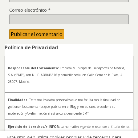
Correo electrónico
*
Política de Privacidad
Responsable del tratamiento:
Empresa Municipal de Transportes de Madrid,
S.A. (“EMT”), con N.I.F. A28046316 y domicilio social en Calle Cerro de la Plata, 4.
28007. Madrid.
Finalidades:
Tratamos los datos personales que nos facilita con la finalidad de
gestionar los comentarios que publica en el Blog y, en su caso, proceder a su
moderación y/o eliminación si así se considera desde EMT.
Ejercicio de derechos/+ INFOR:
La normativa vigente le reconoce al titular de los
datos distintos derechos, entre los que se encuentran, el derecho a acceder, a
Este sitio web utiliza cookies propias y de terceros para