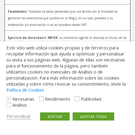
Finalidades:
Tratamos los datos personales que nos facilita con la finalidad de
gestionar los comentarios que publica en el Blog y, en su caso, proceder a su
moderación y/o eliminación si así se considera desde EMT.
Ejercicio de derechos/+ INFOR:
La normativa vigente le reconoce al titular de los
datos distintos derechos, entre los que se encuentran, el derecho a acceder, a
Este sitio web utiliza cookies propias y de terceros para
rectificar y a solicitar la supresión de sus datos. Para más información sobre el
recopilar información que ayuda a optimizar y personalizar
tratamiento de sus datos y la forma en que puede ejercer sus derechos, consulte la
su visita a sus páginas web. Algunas de ellas son necesarias
Política de Privacidad de Blog EMT, disponible en:
blog.emtmadrid.es/politica-de-
para el funcionamiento de la página, pero también
privacidad
utilizamos cookies no esenciales de Análisis o de
personalización. Para más información sobre las cookies
utilizadas y sobre cómo revocar su consentimiento, visite la
Política de Cookies
Necesarias
Rendimiento
Publicidad
Análisis
Volver arriba
Personalizar
ACEPTAR
ACEPTAR TODAS
Móvil
Escritorio