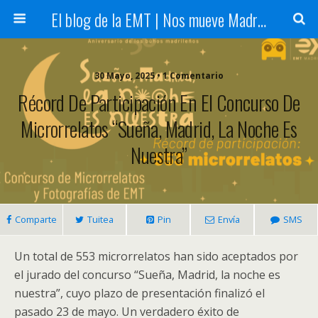
El blog de la EMT | Nos mueve Madrid
30 Mayo, 2025 • 1 Comentario
Récord De Participación En El Concurso De
Microrrelatos “Sueña, Madrid, La Noche Es
Nuestra”
Comparte
Tuitea
Pin
Envía
SMS
Un total de 553 microrrelatos han sido aceptados por
el jurado del concurso “Sueña, Madrid, la noche es
nuestra”, cuyo plazo de presentación finalizó el
pasado 23 de mayo. Un verdadero éxito de