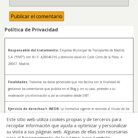
Política de Privacidad
Responsable del tratamiento:
Empresa Municipal de Transportes de Madrid,
S.A. (“EMT”), con N.I.F. A28046316 y domicilio social en Calle Cerro de la Plata, 4.
28007. Madrid.
Finalidades:
Tratamos los datos personales que nos facilita con la finalidad de
gestionar los comentarios que publica en el Blog y, en su caso, proceder a su
moderación y/o eliminación si así se considera desde EMT.
Ejercicio de derechos/+ INFOR:
La normativa vigente le reconoce al titular de los
datos distintos derechos, entre los que se encuentran, el derecho a acceder, a
Este sitio web utiliza cookies propias y de terceros para
rectificar y a solicitar la supresión de sus datos. Para más información sobre el
recopilar información que ayuda a optimizar y personalizar
tratamiento de sus datos y la forma en que puede ejercer sus derechos, consulte la
su visita a sus páginas web. Algunas de ellas son necesarias
Política de Privacidad de Blog EMT, disponible en:
blog.emtmadrid.es/politica-de-
para el funcionamiento de la página, pero también