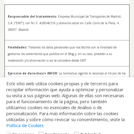
Responsable del tratamiento:
Empresa Municipal de Transportes de Madrid,
S.A. (“EMT”), con N.I.F. A28046316 y domicilio social en Calle Cerro de la Plata, 4.
28007. Madrid.
Finalidades:
Tratamos los datos personales que nos facilita con la finalidad de
gestionar los comentarios que publica en el Blog y, en su caso, proceder a su
moderación y/o eliminación si así se considera desde EMT.
Ejercicio de derechos/+ INFOR:
La normativa vigente le reconoce al titular de los
datos distintos derechos, entre los que se encuentran, el derecho a acceder, a
Este sitio web utiliza cookies propias y de terceros para
rectificar y a solicitar la supresión de sus datos. Para más información sobre el
recopilar información que ayuda a optimizar y personalizar
tratamiento de sus datos y la forma en que puede ejercer sus derechos, consulte la
su visita a sus páginas web. Algunas de ellas son necesarias
Política de Privacidad de Blog EMT, disponible en:
blog.emtmadrid.es/politica-de-
para el funcionamiento de la página, pero también
privacidad
utilizamos cookies no esenciales de Análisis o de
personalización. Para más información sobre las cookies
utilizadas y sobre cómo revocar su consentimiento, visite la
Política de Cookies