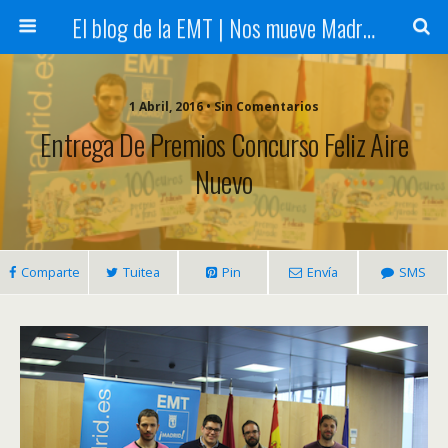
El blog de la EMT | Nos mueve Madrid
1 Abril, 2016 • Sin Comentarios
Entrega De Premios Concurso Feliz Aire
Nuevo
Comparte
Tuitea
Pin
Envía
SMS