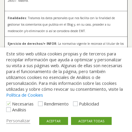
28007. Madrid.
Finalidades:
Tratamos los datos personales que nos facilita con la finalidad de
gestionar los comentarios que publica en el Blog y, en su caso, proceder a su
moderación y/o eliminación si así se considera desde EMT.
Ejercicio de derechos/+ INFOR:
La normativa vigente le reconoce al titular de los
datos distintos derechos, entre los que se encuentran, el derecho a acceder, a
Este sitio web utiliza cookies propias y de terceros para
rectificar y a solicitar la supresión de sus datos. Para más información sobre el
recopilar información que ayuda a optimizar y personalizar
tratamiento de sus datos y la forma en que puede ejercer sus derechos, consulte la
su visita a sus páginas web. Algunas de ellas son necesarias
Política de Privacidad de Blog EMT, disponible en:
blog.emtmadrid.es/politica-de-
para el funcionamiento de la página, pero también
privacidad
utilizamos cookies no esenciales de Análisis o de
personalización. Para más información sobre las cookies
utilizadas y sobre cómo revocar su consentimiento, visite la
Política de Cookies
Necesarias
Rendimiento
Publicidad
Análisis
Volver arriba
Personalizar
ACEPTAR
ACEPTAR TODAS
Móvil
Escritorio