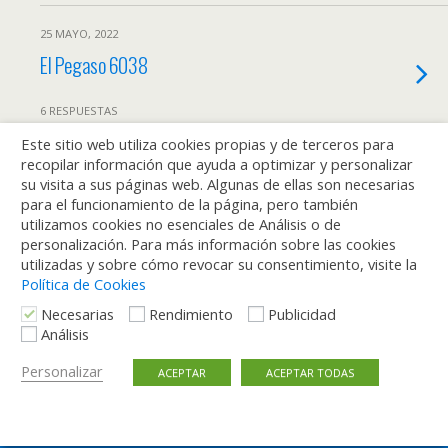
25 MAYO, 2022
El Pegaso 6038
6 RESPUESTAS
Este sitio web utiliza cookies propias y de terceros para
22 DICIEMBRE, 2021
recopilar información que ayuda a optimizar y personalizar
Un rally histórico e inédito para los
su visita a sus páginas web. Algunas de ellas son necesarias
para el funcionamiento de la página, pero también
#75AñosEMT
utilizamos cookies no esenciales de Análisis o de
personalización. Para más información sobre las cookies
1 RESPUESTA
utilizadas y sobre cómo revocar su consentimiento, visite la
Política de Cookies
Necesarias
Rendimiento
Publicidad
Análisis
Volver arriba
Personalizar
ACEPTAR
ACEPTAR TODAS
Móvil
Escritorio