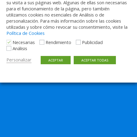
El centro de operaciones de Carabanchel, un
su visita a sus páginas web. Algunas de ellas son necesarias
para el funcionamiento de la página, pero también
referente de infraestructura sostenible
utilizamos cookies no esenciales de Análisis o de
personalización. Para más información sobre las cookies
1 RESPUESTA
utilizadas y sobre cómo revocar su consentimiento, visite la
Política de Cookies
Necesarias
Rendimiento
Publicidad
Análisis
Volver arriba
Personalizar
ACEPTAR
ACEPTAR TODAS
Móvil
Escritorio