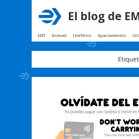
El blog de 
EMT
bicimad
Teleférico
Aparcamientos
Grú
Etique