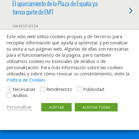
El aparcamiento de la Plaza de España ya
forma parte de EMT
SIN RESPUESTA
Este sitio web utiliza cookies propias y de terceros para
1 SEPTIEMBRE, 2015
recopilar información que ayuda a optimizar y personalizar
Buscar parking en Madrid será más fácil
su visita a sus páginas web. Algunas de ellas son necesarias
para el funcionamiento de la página, pero también
con la nueva ‘app’ creada por la EMT
utilizamos cookies no esenciales de Análisis o de
personalización. Para más información sobre las cookies
SIN RESPUESTA
utilizadas y sobre cómo revocar su consentimiento, visite la
Política de Cookies
Necesarias
Rendimiento
Publicidad
Análisis
Volver arriba
Personalizar
ACEPTAR
ACEPTAR TODAS
Móvil
Escritorio