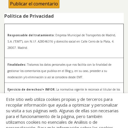
Política de Privacidad
Responsable del tratamiento:
Empresa Municipal de Transportes de Madrid,
S.A. (“EMT”), con N.I.F. A28046316 y domicilio social en Calle Cerro de la Plata, 4.
28007. Madrid.
Finalidades:
Tratamos los datos personales que nos facilita con la finalidad de
gestionar los comentarios que publica en el Blog y, en su caso, proceder a su
moderación y/o eliminación si así se considera desde EMT.
Ejercicio de derechos/+ INFOR:
La normativa vigente le reconoce al titular de los
datos distintos derechos, entre los que se encuentran, el derecho a acceder, a
Este sitio web utiliza cookies propias y de terceros para
rectificar y a solicitar la supresión de sus datos. Para más información sobre el
recopilar información que ayuda a optimizar y personalizar
tratamiento de sus datos y la forma en que puede ejercer sus derechos, consulte la
su visita a sus páginas web. Algunas de ellas son necesarias
Política de Privacidad de Blog EMT, disponible en:
blog.emtmadrid.es/politica-de-
para el funcionamiento de la página, pero también
privacidad
utilizamos cookies no esenciales de Análisis o de
personalización. Para más información sobre las cookies