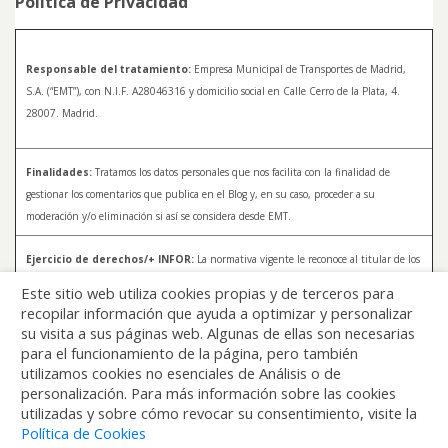
Política de Privacidad
Responsable del tratamiento:
Empresa Municipal de Transportes de Madrid,
S.A. (“EMT”), con N.I.F. A28046316 y domicilio social en Calle Cerro de la Plata, 4.
28007. Madrid.
Finalidades:
Tratamos los datos personales que nos facilita con la finalidad de
gestionar los comentarios que publica en el Blog y, en su caso, proceder a su
moderación y/o eliminación si así se considera desde EMT.
Ejercicio de derechos/+ INFOR:
La normativa vigente le reconoce al titular de los
datos distintos derechos, entre los que se encuentran, el derecho a acceder, a
Este sitio web utiliza cookies propias y de terceros para
rectificar y a solicitar la supresión de sus datos. Para más información sobre el
recopilar información que ayuda a optimizar y personalizar
tratamiento de sus datos y la forma en que puede ejercer sus derechos, consulte la
su visita a sus páginas web. Algunas de ellas son necesarias
Política de Privacidad de Blog EMT, disponible en:
blog.emtmadrid.es/politica-de-
para el funcionamiento de la página, pero también
privacidad
utilizamos cookies no esenciales de Análisis o de
personalización. Para más información sobre las cookies
utilizadas y sobre cómo revocar su consentimiento, visite la
Política de Cookies