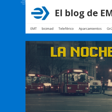
El blog de 
EMT
bicimad
Teleférico
Aparcamientos
Grú