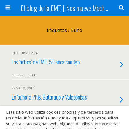
El blog de la EMT | Nos mueve Madrid
Etiquetas › Búho
3 OCTUBRE, 2024
Los ‘búhos’ de EMT, 50 años contigo
SIN RESPUESTA
25 MAYO, 2017
En ‘búho’ a Pitis, Butarque y Valdebebas
1 RESPUESTA
Este sitio web utiliza cookies propias y de terceros para
recopilar información que ayuda a optimizar y personalizar
su visita a sus páginas web. Algunas de ellas son necesarias
23 SEPTIEMBRE, 2013