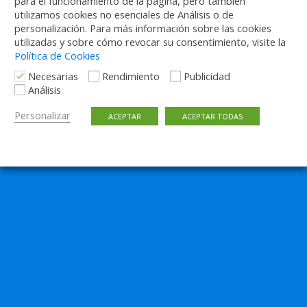
para el funcionamiento de la página, pero también
La nueva red nocturna de la EMT
utilizamos cookies no esenciales de Análisis o de
personalización. Para más información sobre las cookies
12 RESPUESTAS
utilizadas y sobre cómo revocar su consentimiento, visite la
Política de Cookies
Necesarias
Rendimiento
Publicidad
Análisis
Volver arriba
Personalizar
ACEPTAR
ACEPTAR TODAS
Móvil
Escritorio