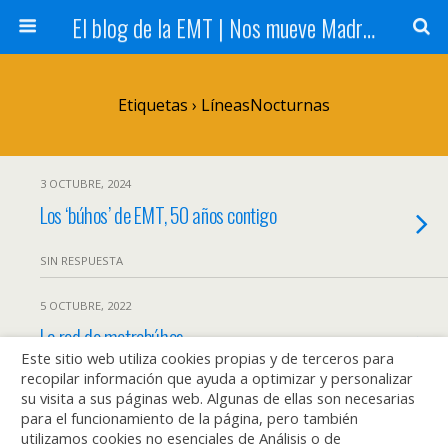
El blog de la EMT | Nos mueve Madrid
Etiquetas › LíneasNocturnas
3 OCTUBRE, 2024
Los ‘búhos’ de EMT, 50 años contigo
SIN RESPUESTA
5 OCTUBRE, 2022
La red de metrobúhos
Este sitio web utiliza cookies propias y de terceros para
recopilar información que ayuda a optimizar y personalizar
SIN RESPUESTA
su visita a sus páginas web. Algunas de ellas son necesarias
para el funcionamiento de la página, pero también
utilizamos cookies no esenciales de Análisis o de