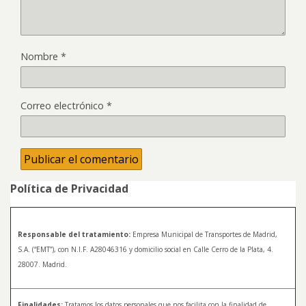
Nombre
*
Correo electrónico
*
Política de Privacidad
Responsable del tratamiento:
Empresa Municipal de Transportes de Madrid,
S.A. (“EMT”), con N.I.F. A28046316 y domicilio social en Calle Cerro de la Plata, 4.
28007. Madrid.
Finalidades:
Tratamos los datos personales que nos facilita con la finalidad de