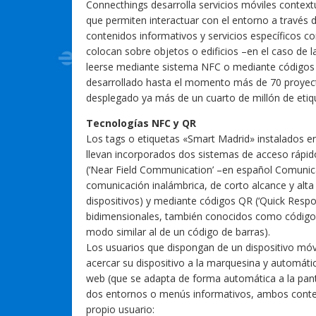
Connecthings desarrolla servicios móviles context
que permiten interactuar con el entorno a través de
contenidos informativos y servicios específicos co
colocan sobre objetos o edificios –en el caso de
leerse mediante sistema NFC o mediante códigos 
desarrollado hasta el momento más de 70 proyecto
desplegado ya más de un cuarto de millón de etique
Tecnologías NFC y QR
Los tags o etiquetas «Smart Madrid» instalados e
llevan incorporados dos sistemas de acceso rápi
(‘Near Field Communication’ –en español Comuni
comunicación inalámbrica, de corto alcance y alta
dispositivos) y mediante códigos QR (‘Quick Res
bidimensionales, también conocidos como código
modo similar al de un código de barras).
Los usuarios que dispongan de un dispositivo móv
acercar su dispositivo a la marquesina y automáti
web (que se adapta de forma automática a la panta
dos entornos o menús informativos, ambos contextu
propio usuario: