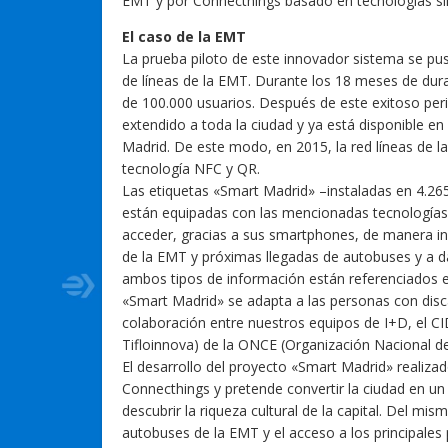
EMT y por Connecthings basado en tecnologías si
El caso de la EMT
La prueba piloto de este innovador sistema se p
de líneas de la EMT. Durante los 18 meses de dura
de 100.000 usuarios. Después de este exitoso per
extendido a toda la ciudad y ya está disponible en
Madrid. De este modo, en 2015, la red líneas de 
tecnología NFC y QR.
Las etiquetas «Smart Madrid» –instaladas en 4.26
están equipadas con las mencionadas tecnologías 
acceder, gracias a sus smartphones, de manera inm
de la EMT y próximas llegadas de autobuses y a dat
ambos tipos de información están referenciados en
«Smart Madrid» se adapta a las personas con disca
colaboración entre nuestros equipos de I+D, el CI
Tifloinnova) de la ONCE (Organización Nacional d
El desarrollo del proyecto «Smart Madrid» realiz
Connecthings y pretende convertir la ciudad en un 
descubrir la riqueza cultural de la capital. Del mism
autobuses de la EMT y el acceso a los principales 