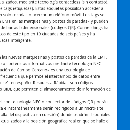
ualizados, mediante tecnología contactless (sin contacto),
 tags (etiquetas). Estas etiquetas posibilitan acceder a
n solo tocarlas o acercar un teléfono móvil. Los tags se
 la EMT en las marquesinas y postes de paradas– y pueden
de barras bidimensionales (códigos QR). Connecthings ha
s de este tipo en 19 ciudades de seis países y ha
tas ‘inteligente’.
n las nuevas marquesinas y postes de paradas de la EMT,
do a contenidos informativos mediante tecnología NFC
cación de Campo Cercano– es una tecnología de
 frecuencia que permite el intercambio de datos entre
ponse’ –en español Respuesta Rápida– son códigos
s BiDi, que permiten el almacenamiento de información de
il con tecnología NFC o con lector de códigos QR podrán
ca e instantáneamente serán redirigidos a un micro-site
lla del dispositivo en cuestión) donde tendrán disponibles
alizados a la posición geográfica real en que se halle el