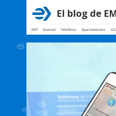
El blog de 
EMT
bicimad
Teleférico
Aparcamientos
Grú