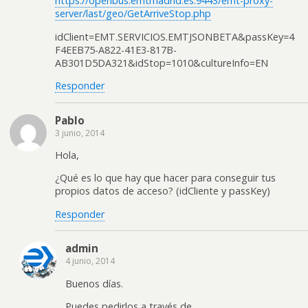
https://openbus.emtmadrid.es:9443/emt-proxy-
server/last/geo/GetArriveStop.php
idClient=EMT.SERVICIOS.EMTJSONBETA&passKey=4
F4EEB75-A822-41E3-817B-
AB301D5DA321&idStop=1010&cultureInfo=EN
Responder
Pablo
3 junio, 2014
Hola,
¿Qué es lo que hay que hacer para conseguir tus
propios datos de acceso? (idCliente y passKey)
Responder
admin
4 junio, 2014
Buenos días.
Puedes pedirlos a través de