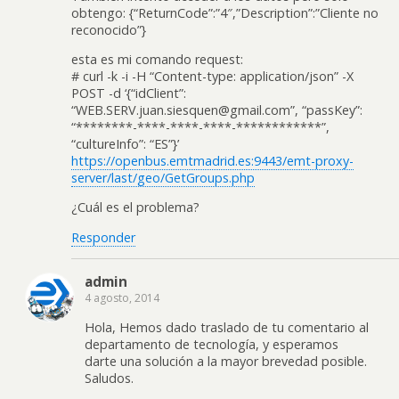
obtengo: {“ReturnCode”:”4″,”Description”:”Cliente no
reconocido”}
esta es mi comando request:
# curl -k -i -H “Content-type: application/json” -X
POST -d ‘{“idClient”:
“WEB.SERV.juan.siesquen@gmail.com”, “passKey”:
“********-****-****-****-************”,
“cultureInfo”: “ES”}’
https://openbus.emtmadrid.es:9443/emt-proxy-
server/last/geo/GetGroups.php
¿Cuál es el problema?
Responder
admin
4 agosto, 2014
Hola, Hemos dado traslado de tu comentario al
departamento de tecnología, y esperamos
darte una solución a la mayor brevedad posible.
Saludos.