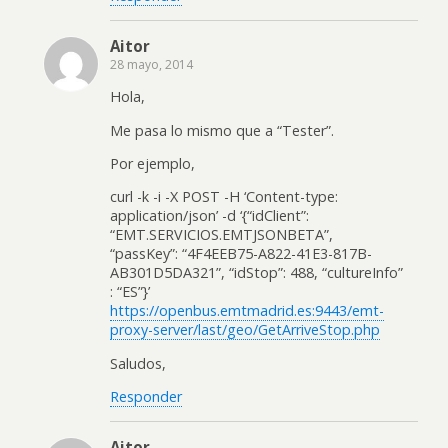
Aitor
28 mayo, 2014
Hola,
Me pasa lo mismo que a “Tester”.
Por ejemplo,
curl -k -i -X POST -H ‘Content-type:
application/json’ -d ‘{“idClient”:
“EMT.SERVICIOS.EMTJSONBETA”,
“passKey”: “4F4EEB75-A822-41E3-817B-
AB301D5DA321”, “idStop”: 488, “cultureInfo”
: “ES”}’
https://openbus.emtmadrid.es:9443/emt-
proxy-server/last/geo/GetArriveStop.php
Saludos,
Responder
Aitor