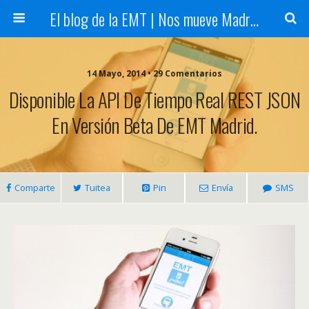
El blog de la EMT | Nos mueve Madrid
14 Mayo, 2014 • 29 Comentarios
Disponible La API De Tiempo Real REST JSON
En Versión Beta De EMT Madrid.
Comparte
Tuitea
Pin
Envía
SMS