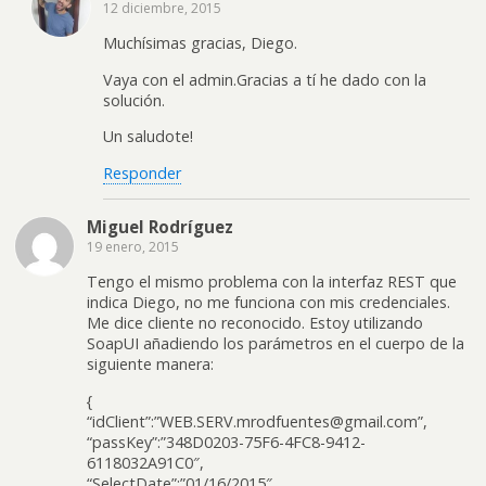
12 diciembre, 2015
Muchísimas gracias, Diego.
Vaya con el admin.Gracias a tí he dado con la
solución.
Un saludote!
Responder
Miguel Rodríguez
19 enero, 2015
Tengo el mismo problema con la interfaz REST que
indica Diego, no me funciona con mis credenciales.
Me dice cliente no reconocido. Estoy utilizando
SoapUI añadiendo los parámetros en el cuerpo de la
siguiente manera:
{
“idClient”:”WEB.SERV.mrodfuentes@gmail.com”,
“passKey”:”348D0203-75F6-4FC8-9412-
6118032A91C0″,
“SelectDate”:”01/16/2015″