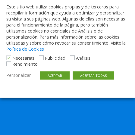
Este sitio web utiliza cookies propias y de terceros para
4 DICIEMBRE, 2014
recopilar información que ayuda a optimizar y personalizar
Te lo contamos todo sobre las Marquesinas
su visita a sus páginas web. Algunas de ellas son necesarias
para el funcionamiento de la página, pero también
de la EMT Madrid
utilizamos cookies no esenciales de Análisis o de
personalización. Para más información sobre las cookies
72 RESPUESTAS
utilizadas y sobre cómo revocar su consentimiento, visite la
Política de Cookies
Necesarias
Publicidad
Análisis
Rendimiento
Volver arriba
Personalizar
ACEPTAR
ACEPTAR TODAS
Móvil
Escritorio