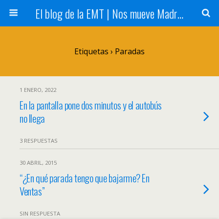
El blog de la EMT | Nos mueve Madrid
Etiquetas › Paradas
1 ENERO, 2022
En la pantalla pone dos minutos y el autobús
no llega
3 RESPUESTAS
30 ABRIL, 2015
“¿En qué parada tengo que bajarme? En
Ventas”
SIN RESPUESTA