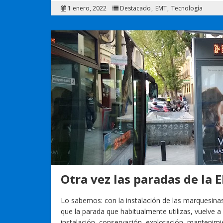
1 enero, 2022
Destacado
EMT
Tecnología
Otra vez las paradas de la
Lo sabemos: con la instalación de las marquesina
que la parada que habitualmente utilizas, vuelve a
instalación, conservación, explotación, mantenimie