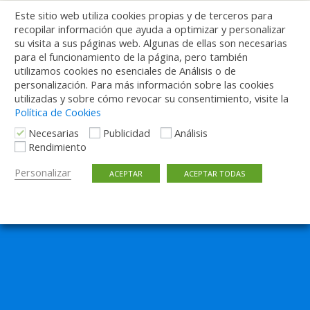
2 ABRIL, 2020
Este sitio web utiliza cookies propias y de terceros para
Conductores voluntarios para llegar al
recopilar información que ayuda a optimizar y personalizar
Infanta Leonor, la Clínica Navarra y el 12 de
su visita a sus páginas web. Algunas de ellas son necesarias
para el funcionamiento de la página, pero también
Octubre
utilizamos cookies no esenciales de Análisis o de
personalización. Para más información sobre las cookies
8 RESPUESTAS
utilizadas y sobre cómo revocar su consentimiento, visite la
Política de Cookies
Necesarias
Publicidad
Análisis
Rendimiento
Volver arriba
Personalizar
ACEPTAR
ACEPTAR TODAS
Móvil
Escritorio