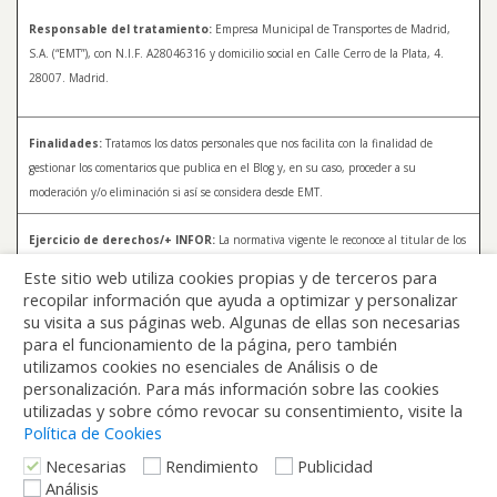
Responsable del tratamiento:
Empresa Municipal de Transportes de Madrid,
S.A. (“EMT”), con N.I.F. A28046316 y domicilio social en Calle Cerro de la Plata, 4.
28007. Madrid.
Finalidades:
Tratamos los datos personales que nos facilita con la finalidad de
gestionar los comentarios que publica en el Blog y, en su caso, proceder a su
moderación y/o eliminación si así se considera desde EMT.
Ejercicio de derechos/+ INFOR:
La normativa vigente le reconoce al titular de los
datos distintos derechos, entre los que se encuentran, el derecho a acceder, a
Este sitio web utiliza cookies propias y de terceros para
rectificar y a solicitar la supresión de sus datos. Para más información sobre el
recopilar información que ayuda a optimizar y personalizar
tratamiento de sus datos y la forma en que puede ejercer sus derechos, consulte la
su visita a sus páginas web. Algunas de ellas son necesarias
Política de Privacidad de Blog EMT, disponible en:
blog.emtmadrid.es/politica-de-
para el funcionamiento de la página, pero también
privacidad
utilizamos cookies no esenciales de Análisis o de
personalización. Para más información sobre las cookies
utilizadas y sobre cómo revocar su consentimiento, visite la
Política de Cookies
Necesarias
Rendimiento
Publicidad
Análisis
Volver arriba