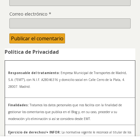
Correo electrónico
*
Política de Privacidad
Responsable del tratamiento:
Empresa Municipal de Transportes de Madrid,
S.A. (“EMT”), con N.I.F. A28046316 y domicilio social en Calle Cerro de la Plata, 4.
28007. Madrid.
Finalidades:
Tratamos los datos personales que nos facilita con la finalidad de
gestionar los comentarios que publica en el Blog y, en su caso, proceder a su
moderación y/o eliminación si así se considera desde EMT.
Ejercicio de derechos/+ INFOR:
La normativa vigente le reconoce al titular de los
datos distintos derechos, entre los que se encuentran, el derecho a acceder, a