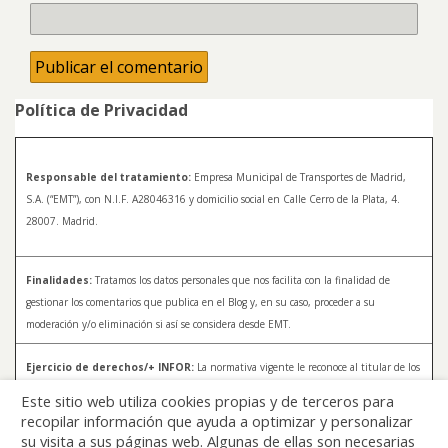
Política de Privacidad
Responsable del tratamiento:
Empresa Municipal de Transportes de Madrid,
S.A. (“EMT”), con N.I.F. A28046316 y domicilio social en Calle Cerro de la Plata, 4.
28007. Madrid.
Finalidades:
Tratamos los datos personales que nos facilita con la finalidad de
gestionar los comentarios que publica en el Blog y, en su caso, proceder a su
moderación y/o eliminación si así se considera desde EMT.
Ejercicio de derechos/+ INFOR:
La normativa vigente le reconoce al titular de los
datos distintos derechos, entre los que se encuentran, el derecho a acceder, a
Este sitio web utiliza cookies propias y de terceros para
rectificar y a solicitar la supresión de sus datos. Para más información sobre el
recopilar información que ayuda a optimizar y personalizar
tratamiento de sus datos y la forma en que puede ejercer sus derechos, consulte la
su visita a sus páginas web. Algunas de ellas son necesarias