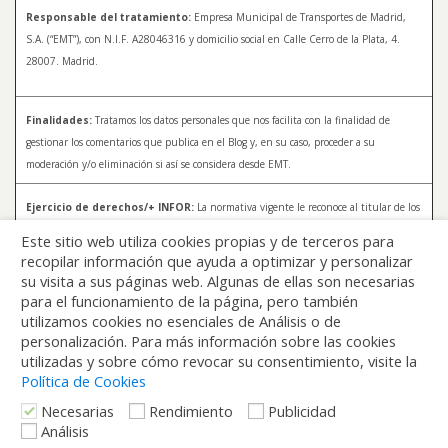
Responsable del tratamiento:
Empresa Municipal de Transportes de Madrid,
S.A. (“EMT”), con N.I.F. A28046316 y domicilio social en Calle Cerro de la Plata, 4.
28007. Madrid.
Finalidades:
Tratamos los datos personales que nos facilita con la finalidad de
gestionar los comentarios que publica en el Blog y, en su caso, proceder a su
moderación y/o eliminación si así se considera desde EMT.
Ejercicio de derechos/+ INFOR:
La normativa vigente le reconoce al titular de los
datos distintos derechos, entre los que se encuentran, el derecho a acceder, a
Este sitio web utiliza cookies propias y de terceros para
rectificar y a solicitar la supresión de sus datos. Para más información sobre el
recopilar información que ayuda a optimizar y personalizar
tratamiento de sus datos y la forma en que puede ejercer sus derechos, consulte la
su visita a sus páginas web. Algunas de ellas son necesarias
Política de Privacidad de Blog EMT, disponible en:
blog.emtmadrid.es/politica-de-
para el funcionamiento de la página, pero también
privacidad
utilizamos cookies no esenciales de Análisis o de
personalización. Para más información sobre las cookies
utilizadas y sobre cómo revocar su consentimiento, visite la
Política de Cookies
Necesarias
Rendimiento
Publicidad
Análisis
Volver arriba