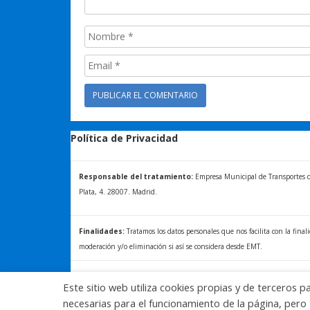
Política de Privacidad
Responsable del tratamiento:
Empresa Municipal de Transportes de 
Plata, 4. 28007. Madrid.
Finalidades:
Tratamos los datos personales que nos facilita con la final
moderación y/o eliminación si así se considera desde EMT.
Ejercicio de derechos/+ INFOR:
La normativa vigente le reconoce al 
Este sitio web utiliza cookies propias y de terceros p
acceder, a rectificar y a solicitar la supresión de sus datos. Para más in
necesarias para el funcionamiento de la página, pero 
derechos, consulte la Política de Privacidad de Blog EMT, disponible en: