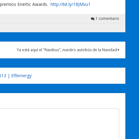
 premios Enertic Awards.
http://bit.ly/18JMvu1
1 comentario
Ya está aquí el "Navibus", nuestro autobús de la Navidad
013 | Effernergy