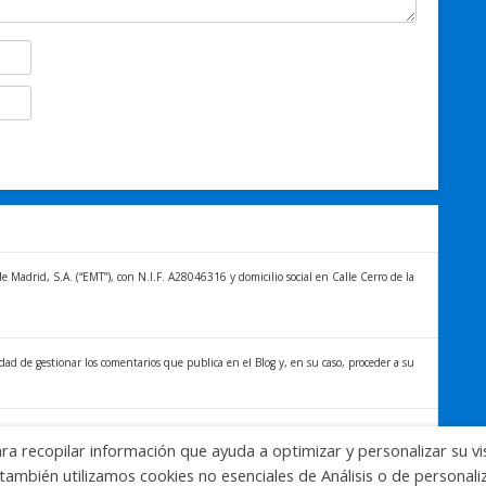
Madrid, S.A. (“EMT”), con N.I.F. A28046316 y domicilio social en Calle Cerro de la
idad de gestionar los comentarios que publica en el Blog y, en su caso, proceder a su
titular de los datos distintos derechos, entre los que se encuentran, el derecho a
ara recopilar información que ayuda a optimizar y personalizar su vi
formación sobre el tratamiento de sus datos y la forma en que puede ejercer sus
también utilizamos cookies no esenciales de Análisis o de personal
blog.emtmadrid.es/politica-de-privacidad