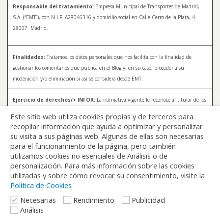
Responsable del tratamiento:
Empresa Municipal de Transportes de Madrid,
S.A. (“EMT”), con N.I.F. A28046316 y domicilio social en Calle Cerro de la Plata, 4.
28007. Madrid.
Finalidades:
Tratamos los datos personales que nos facilita con la finalidad de
gestionar los comentarios que publica en el Blog y, en su caso, proceder a su
moderación y/o eliminación si así se considera desde EMT.
Ejercicio de derechos/+ INFOR:
La normativa vigente le reconoce al titular de los
datos distintos derechos, entre los que se encuentran, el derecho a acceder, a
Este sitio web utiliza cookies propias y de terceros para
rectificar y a solicitar la supresión de sus datos. Para más información sobre el
recopilar información que ayuda a optimizar y personalizar
tratamiento de sus datos y la forma en que puede ejercer sus derechos, consulte la
su visita a sus páginas web. Algunas de ellas son necesarias
Política de Privacidad de Blog EMT, disponible en:
blog.emtmadrid.es/politica-de-
para el funcionamiento de la página, pero también
privacidad
utilizamos cookies no esenciales de Análisis o de
personalización. Para más información sobre las cookies
utilizadas y sobre cómo revocar su consentimiento, visite la
Política de Cookies
Necesarias
Rendimiento
Publicidad
Análisis
Volver arriba