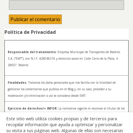
Política de Privacidad
Responsable del tratamiento:
Empresa Municipal de Transportes de Madrid,
S.A. (“EMT”), con N.I.F. A28046316 y domicilio social en Calle Cerro de la Plata, 4.
28007. Madrid.
Finalidades:
Tratamos los datos personales que nos facilita con la finalidad de
gestionar los comentarios que publica en el Blog y, en su caso, proceder a su
moderación y/o eliminación si así se considera desde EMT.
Ejercicio de derechos/+ INFOR:
La normativa vigente le reconoce al titular de los
datos distintos derechos, entre los que se encuentran, el derecho a acceder, a
Este sitio web utiliza cookies propias y de terceros para
rectificar y a solicitar la supresión de sus datos. Para más información sobre el
recopilar información que ayuda a optimizar y personalizar
tratamiento de sus datos y la forma en que puede ejercer sus derechos, consulte la
su visita a sus páginas web. Algunas de ellas son necesarias