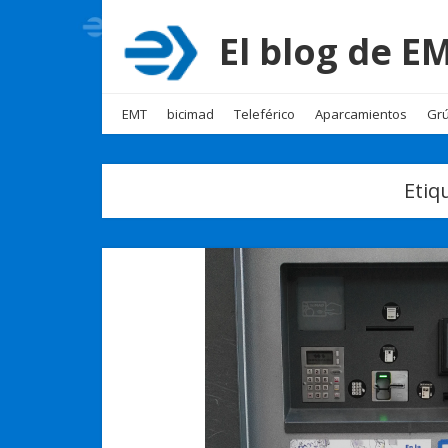
El blog de 
EMT
bicimad
Teleférico
Aparcamientos
Grú
Etiq