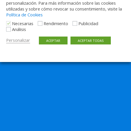
personalización. Para más información sobre las cookies
utilizadas y sobre cómo revocar su consentimiento, visite la
Volver arriba
Política de Cookies
Necesarias
Rendimiento
Publicidad
Móvil
Escritorio
Análisis
Personalizar
ACEPTAR
ACEPTAR TODAS