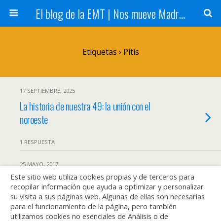
El blog de la EMT | Nos mueve Madrid
Etiquetas › Pitis
17 SEPTIEMBRE, 2025
La historia de nuestra 49: la unión con el
noroeste
1 RESPUESTA
25 MAYO, 2017
Este sitio web utiliza cookies propias y de terceros para
En ‘búho’ a Pitis, Butarque y Valdebebas
recopilar información que ayuda a optimizar y personalizar
su visita a sus páginas web. Algunas de ellas son necesarias
1 RESPUESTA
para el funcionamiento de la página, pero también
utilizamos cookies no esenciales de Análisis o de