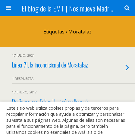
El blog de la EMT | Nos mueve Madrid
Etiquetas › Moratalaz
17 JULIO, 2024
Línea 71, la incondicional de Moratalaz
1 RESPUESTA
17 ENERO, 2017
De Pavones a Felipe II… ¿cómo llegaré
Este sitio web utiliza cookies propias y de terceros para
antes?
recopilar información que ayuda a optimizar y personalizar
su visita a sus páginas web. Algunas de ellas son necesarias
3 RESPUESTAS
para el funcionamiento de la página, pero también
utilizamos cookies no esenciales de Análisis o de