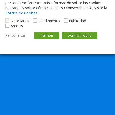
personalización. Para más información sobre las cookies
utilizadas y sobre cómo revocar su consentimiento, visite la
Volver arriba
Política de Cookies
Necesarias
Rendimiento
Publicidad
Móvil
Escritorio
Análisis
Personalizar
ACEPTAR
ACEPTAR TODAS