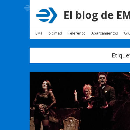
El blog de 
EMT
bicimad
Teleférico
Aparcamientos
Grú
Etique